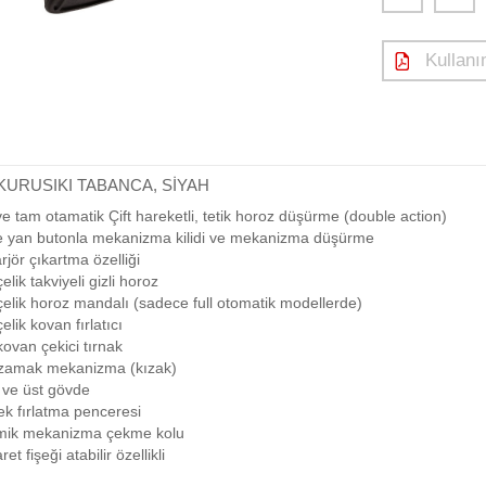
Kullanım
 KURUSIKI TABANCA, SİYAH
ve tam otamatik Çift hareketli, tetik horoz düşürme (double action)
de yan butonla mekanizma kilidi ve mekanizma düşürme
rjör çıkartma özelliği
çelik takviyeli gizli horoz
ş çelik horoz mandalı (sadece full otomatik modellerde)
çelik kovan fırlatıcı
 kovan çekici tırnak
i zamak mekanizma (kızak)
t ve üst gövde
şek fırlatma penceresi
omik mekanizma çekme kolu
ret fişeği atabilir özellikli