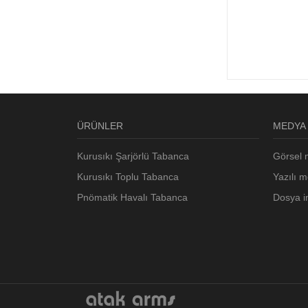
ÜRÜNLER
MEDYA
Kurusıkı Şarjörlü Tabanca
Görsel
Kurusıkı Toplu Tabanca
Yazılı 
Pnömatik Havalı Tabanca
Dosya i