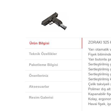
ZORAKI 925
Ürün Bilgisi
Yarı otamatik 
Teknik Özellikler
Fişek bitimin
Yan butonla şa
Sertleştirilmiş 
Paketleme Bilgisi
Sertleştirilmi
Sertleştirilmiş 
Önerileriniz
Sertleştirilmiş
Çelik takviyel
Aksesuarlar
Polimer dış al
Kapanabilir fi
Resim Galerisi
Kolay, ergon
Havai fişek, işa