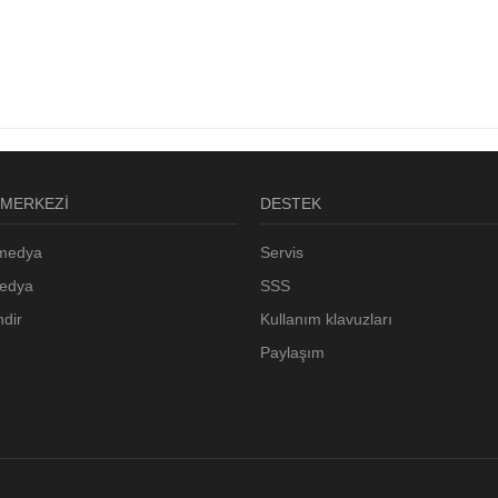
 MERKEZİ
DESTEK
 medya
Servis
medya
SSS
ndir
Kullanım klavuzları
Paylaşım