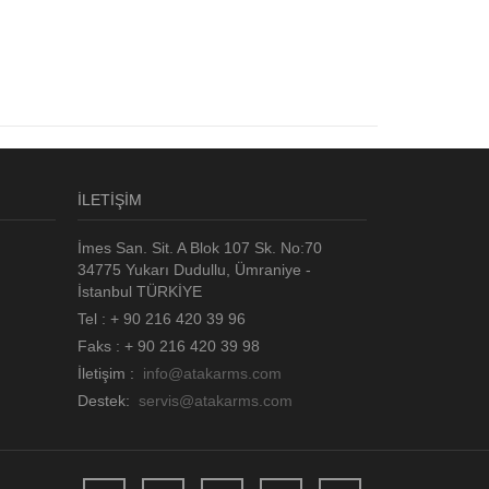
İLETİŞİM
İmes San. Sit. A Blok 107 Sk. No:70
34775 Yukarı Dudullu, Ümraniye -
İstanbul TÜRKİYE
Tel : + 90 216 420 39 96
Faks : + 90 216 420 39 98
İletişim :
info@atakarms.com
Destek:
servis@atakarms.com