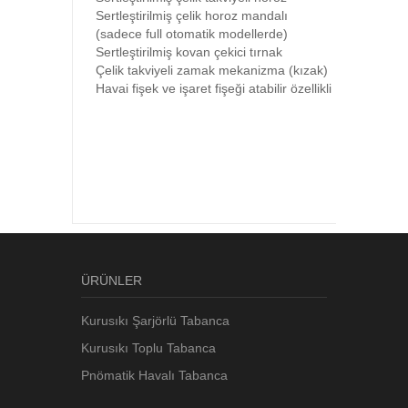
Sertleştirilmiş çelik horoz mandalı
(sadece full otomatik modellerde)
Sertleştirilmiş kovan çekici tırnak
Çelik takviyeli zamak mekanizma (kızak)
Havai fişek ve işaret fişeği atabilir özellikli
ÜRÜNLER
Kurusıkı Şarjörlü Tabanca
Kurusıkı Toplu Tabanca
Pnömatik Havalı Tabanca